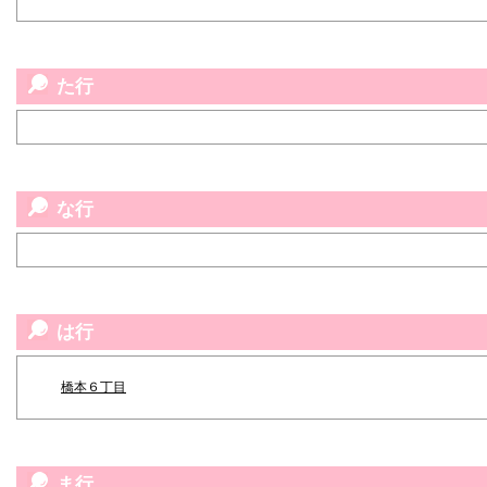
た行
な行
は行
橋本６丁目
ま行