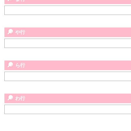
や行
ら行
わ行