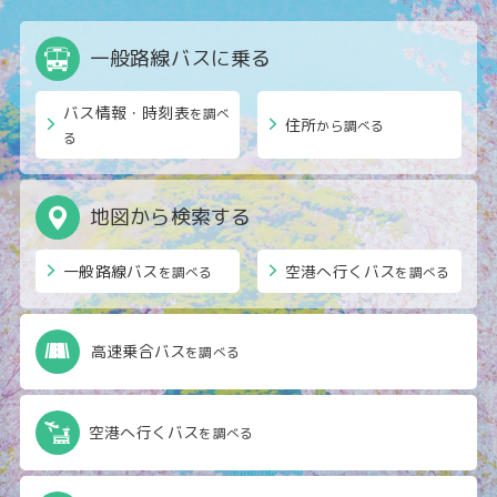
一般路線バスに乗る
バス情報・時刻表
を調べ
住所
から調べる
る
地図から検索する
一般路線バス
空港へ行くバス
を調べる
を調べる
高速乗合バス
を調べる
空港へ行くバス
を調べる