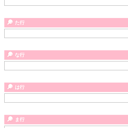
た行
な行
は行
ま行