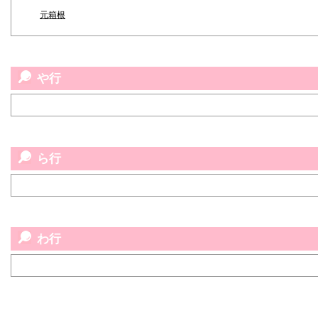
元箱根
や行
ら行
わ行