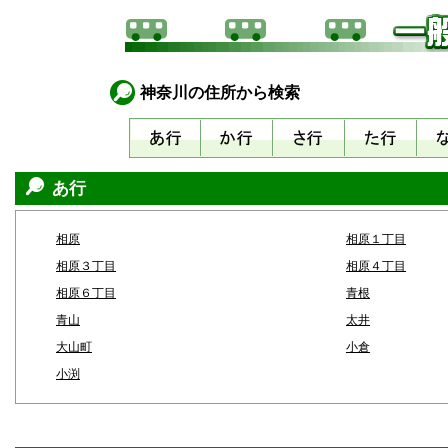
神奈川の住所から検索
あ行
相原
相原１丁目
相原３丁目
相原４丁目
相原６丁目
青根
青山
太井
大山町
小倉
小渕