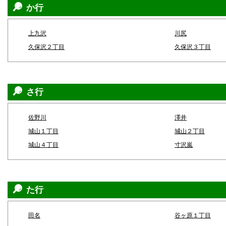
か行
上九沢
川尻
久保沢２丁目
久保沢３丁目
さ行
佐野川
澤井
城山１丁目
城山２丁目
城山４丁目
寸沢嵐
た行
田名
谷ヶ原１丁目