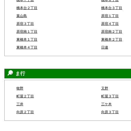
橋本７丁目
橋本８丁目
橋本台２丁目
橋本台３丁目
葉山島
原宿１丁目
原宿３丁目
原宿４丁目
原宿南１丁目
原宿南２丁目
東橋本１丁目
東橋本２丁目
東橋本４丁目
日連
ま行
牧野
又野
町屋２丁目
町屋３丁目
三井
三ケ木
向原２丁目
向原３丁目