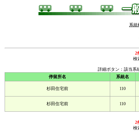
系統
2
検
詳細ボタン：該当系
停留所名
系統名
杉田住宅前
110
杉田住宅前
110
2
検