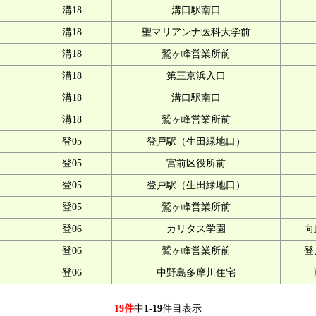
溝18
溝口駅南口
溝18
聖マリアンナ医科大学前
溝18
鷲ヶ峰営業所前
溝18
第三京浜入口
溝18
溝口駅南口
溝18
鷲ヶ峰営業所前
登05
登戸駅（生田緑地口）
登05
宮前区役所前
登05
登戸駅（生田緑地口）
登05
鷲ヶ峰営業所前
登06
カリタス学園
向
登06
鷲ヶ峰営業所前
登
登06
中野島多摩川住宅
19件
中
1-19
件目表示