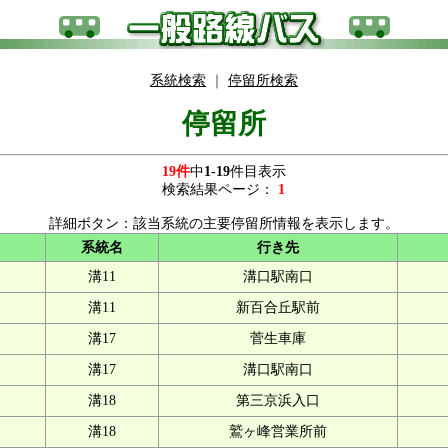
系統検索
｜
停留所検索
停留所
19件
中
1-19
件目表示
検索結果ページ：
1
詳細ボタン：該当系統の主要停留所情報を表示します。
系統名
行き先
溝11
溝口駅南口
溝11
新百合丘駅前
溝17
菅生車庫
溝17
溝口駅南口
溝18
第三京浜入口
溝18
鷲ヶ峰営業所前