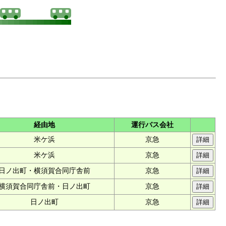
経由地
運行バス会社
米ケ浜
京急
米ケ浜
京急
日ノ出町・横須賀合同庁舎前
京急
横須賀合同庁舎前・日ノ出町
京急
日ノ出町
京急