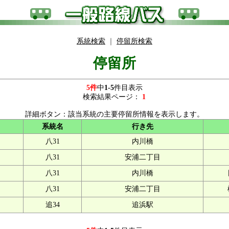
系統検索
｜
停留所検索
停留所
5件
中
1-5
件目表示
検索結果ページ：
1
詳細ボタン：該当系統の主要停留所情報を表示します。
系統名
行き先
八31
内川橋
八31
安浦二丁目
八31
内川橋
八31
安浦二丁目
追34
追浜駅