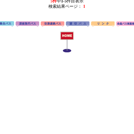
5件
中
1-5
件目表示
検索結果ページ：
1