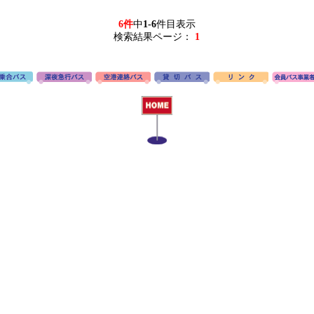
6件
中
1-6
件目表示
検索結果ページ：
1