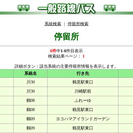
系統検索
｜
停留所検索
停留所
6件
中
1-6
件目表示
検索結果ページ：
1
詳細ボタン：該当系統の主要停留所情報を表示します。
系統名
行き先
川30
鶴見駅東口
川30
川崎駅前
鶴08
ふれーゆ
鶴08
鶴見駅東口
鶴09
ヨコハマアイランドガーデン
鶴09
鶴見駅東口