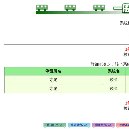
系統
2
検
詳細ボタン：該当系
停留所名
系統名
寺尾
綾41
寺尾
綾41
2
検