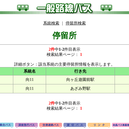
系統検索
｜
停留所検索
停留所
2件
中
1-2
件目表示
検索結果ページ：
1
詳細ボタン：該当系統の主要停留所情報を表示します。
系統名
行き先
向11
向ヶ丘遊園前駅
向11
あざみ野駅
2件
中
1-2
件目表示
検索結果ページ：
1