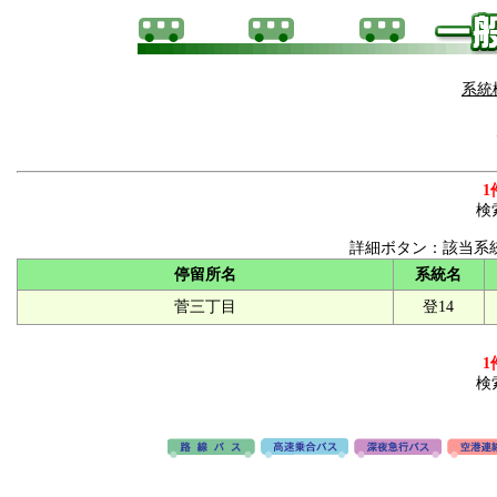
系統
1
検
詳細ボタン：該当系
停留所名
系統名
菅三丁目
登14
1
検