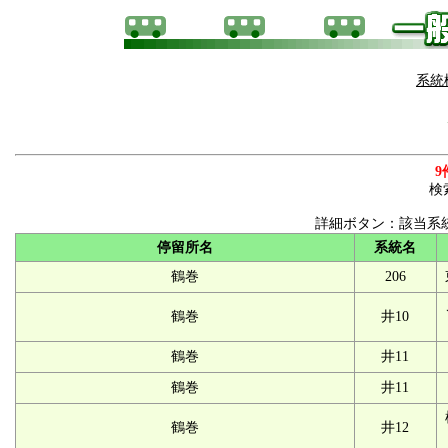
系統
9
検
詳細ボタン：該当系
停留所名
系統名
鶴巻
206
鶴巻
井10
鶴巻
井11
鶴巻
井11
鶴巻
井12