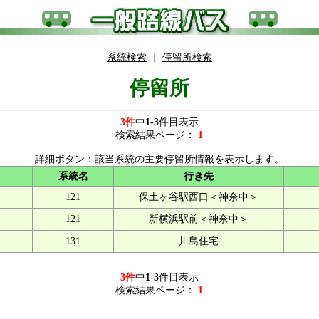
系統検索
｜
停留所検索
停留所
3件
中
1-3
件目表示
検索結果ページ：
1
詳細ボタン：該当系統の主要停留所情報を表示します。
系統名
行き先
121
保土ヶ谷駅西口＜神奈中＞
121
新横浜駅前＜神奈中＞
131
川島住宅
3件
中
1-3
件目表示
検索結果ページ：
1