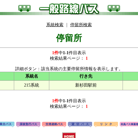
系統検索
｜
停留所検索
停留所
1件
中
1-1
件目表示
検索結果ページ：
1
詳細ボタン：該当系統の主要停留所情報を表示します。
系統名
行き先
215系統
新杉田駅前
1件
中
1-1
件目表示
検索結果ページ：
1