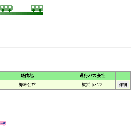
経由地
運行バス会社
梅林会館
横浜市バス