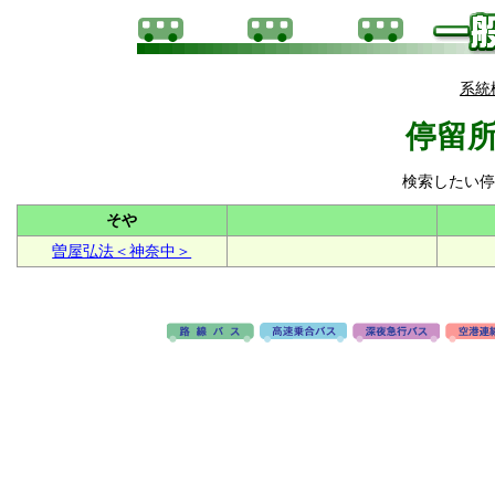
系統
停留所
検索したい停
そや
曽屋弘法＜神奈中＞