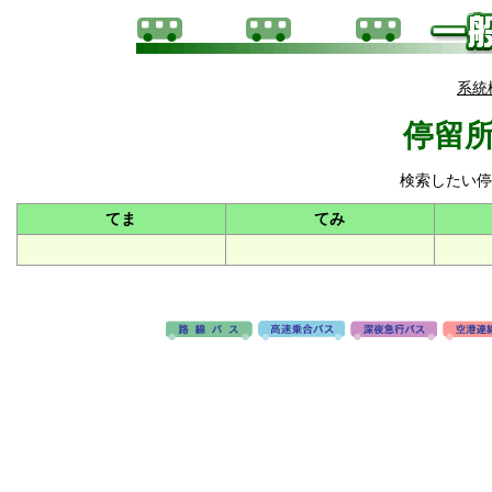
系統
停留所
検索したい停
てま
てみ