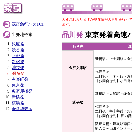
大変恐れ入りますが現在情報の更新を行っ
深夜急行バスTOP
ます。
品川発
東京発着高速
出発地検索
銀座発
行き先
運
渋谷発
上野発
新橋駅～上大岡駅～金
新宿発
池袋発
金沢文庫駅
≪備考≫
品川発
土日祝・年末年始・お
有楽町発
【お問合せ先】杉田営業所 ：
東京発
数寄屋橋発
新橋駅～大船駅～鎌倉
新橋発
逗子駅
横浜発
≪備考≫
全路線表示
土日祝・年末年始・お
【お問合せ先】 堀内営業所 ：
数寄屋橋～鎌取駅南口
駅入口～山田インター