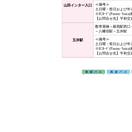
≪備考≫
山田インター入口
土日曜・祭日および年
※ICｶｰﾄﾞ(Pasmo･Sui
【お問合せ先】平和交通 ： 
数寄屋橋～蘇我駅西口
～八幡宿駅～五井駅
≪備考≫
五井駅
土日曜・祭日および年
※ICｶｰﾄﾞ(Pasmo･Sui
【お問合せ先】平和交通 ： 